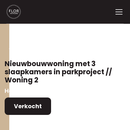
Terug naar aanbod
Nieuwbouwwoning met 3
slaapkamers in parkproject //
Woning 2
Herentalsebaan 13
,
2390 Malle
Verkocht