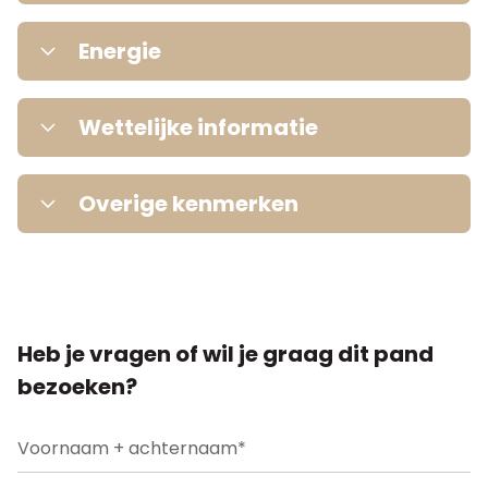
2
Perceeloppervlakte
135
m
Aantal badkamers
1
Energie
Elektriciteit
Nee
2
Woonoppervlakte
135
m
Wettelijke informatie
Tuin
Ja
Renovatieverplichting
Nee
Gas
Nee
Overige kenmerken
Terras
Nee
Informatie nog niet beschikbaar.
Bouwvergunning
Nee
Water
Nee
Parking
Nee
Heb je vragen of wil je graag dit pand
Dagvaarding
Nee
Dubbele beglazing
Nee
Garage
Nee
bezoeken?
Verkavelingsvergunning
Nee
Oplaadpunt elektrische voertuigen
Nee