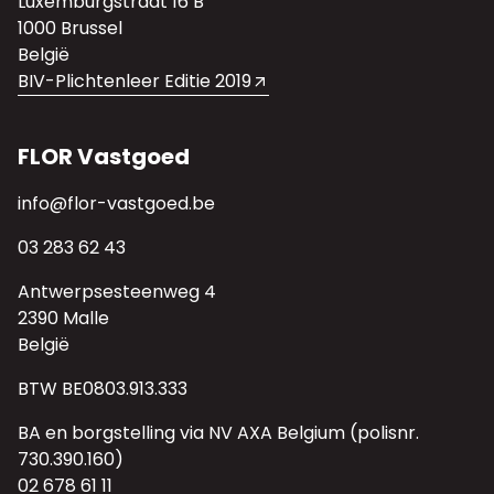
Luxemburgstraat 16 B
1000 Brussel
België
BIV-Plichtenleer Editie 2019
FLOR Vastgoed
info@flor-vastgoed.be
03 283 62 43
Antwerpsesteenweg 4
2390 Malle
België
BTW BE0803.913.333
BA en borgstelling via NV AXA Belgium (polisnr.
730.390.160)
02 678 61 11