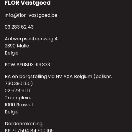
FLOR Vastgoed
info@flor-vastgoed.be
03 283 62 43
Antwerpsesteenweg 4
2390 Malle
België
BTW BE0803.913.333
BA en borgstelling via NV AXA Belgium (polisnr.
730.390.160)
02 678 61 11
Troonplein,
1000 Brussel
België
Derdenrekening:
BE 71 7504 8470 0169