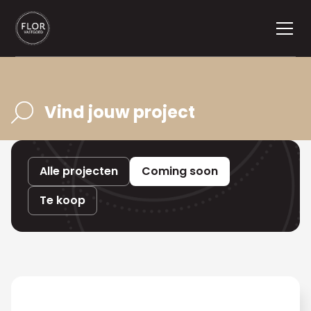
Vind jouw project
Alle projecten
Coming soon
Te koop