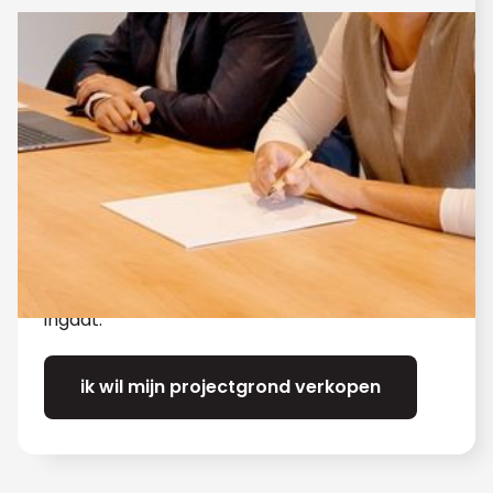
Ik ben
grondeigenaar
Ook voor grondeigenaars van mogelijke
projectgronden zijn we het aangewezen adres.
Wij begrijpen dat uw belangen van grote
waarde zijn en we zullen er alles aan doen om
een win-win deal te sluiten. Onze focus ligt
altijd op het creëren van meerwaarde voor
alle betrokken partijen, zodat iedereen met
een goed gevoel het ontwikkelingstraject
ingaat.
ik wil mijn projectgrond verkopen