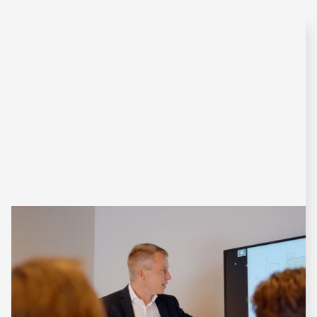
Ik ben
projectontwikkelaar
Hoewel we zelf geen projectontwikkeling doen,
dienen wij als tussenpersoon die alle dossiers
discreet doorstuurt naar onze partners. Dit