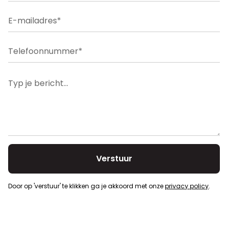
Dagvaarding
Ja
Dubbele beglazing
Ja
Verkavelingsvergunning
Ja
Oplaadpunt elektrische voertuigen
Nee
Voorkooprecht
Ja
Door op 'verstuur' te klikken ga je akkoord met onze
privacy policy
.