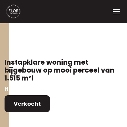
Terug naar aanbod
Instapklare woning met
bijgebouw op mooi perceel van
1.515 m²!
Herentalsebaan 96
,
2390 Malle
Verkocht