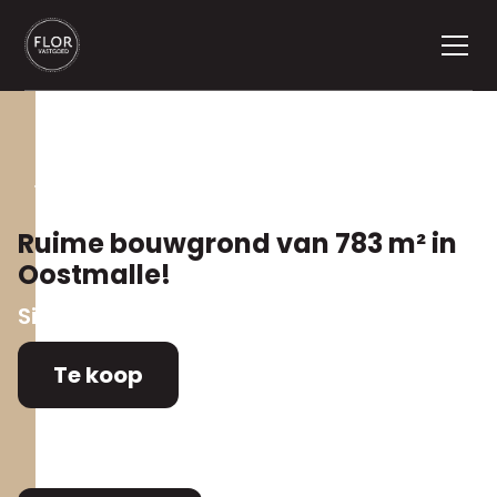
Terug naar aanbod
Ruime bouwgrond van 783 m² in
Oostmalle!
Sint Lenaartsebaan 110
,
2390 Malle
Te koop