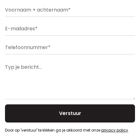
Bouwvergunning
Nee
Oplaadpunt elektrische voertuigen
Nee
Dagvaarding
Nee
Verkavelingsvergunning
Ja
Voorkooprecht
Nee
Door op 'verstuur' te klikken ga je akkoord met onze
privacy policy
.