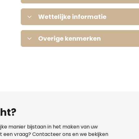
Elektriciteit
Woonoppervlakte
Wettelijke informatie
Parking
Renovatieverplichting
Gas
Overige kenmerken
Garage
Informatie nog niet beschikbaar.
Bouwvergunning
Water
Dagvaarding
Dubbele beglazing
Verkavelingsvergunning
Oplaadpunt elektrische voertuigen
cht?
ijke manier bijstaan in het maken van uw
Voorkooprecht
met een vraag? Contacteer ons en we bekijken