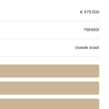
€ 975.000
7585601
Goede staat
Nee
2
0
m
Nee