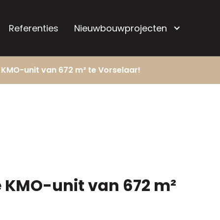
Referenties
Nieuwbouwprojecten
 KMO-unit van 672 m² te Vorselaar!
e KMO-unit van 672 m²