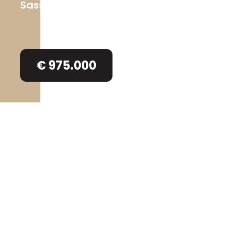
Sassenhout 15
,
2290 Vorselaar
€ 975.000