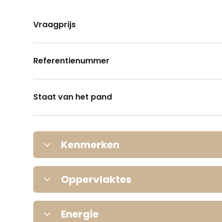
Vraagprijs
Referentienummer
Staat van het pand
Kenmerken
Tuin
Oppervlaktes
Perceeloppervlakte
Terras
Energie