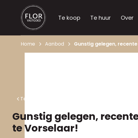
Te koop
Te huur
Over
Home
Aanbod
Gunstig gelegen, recente
Terug naar aanbod
Gunstig gelegen, recent
te Vorselaar!