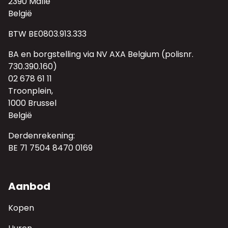
2390 Malle
België
BTW BE0803.913.333
BA en borgstelling via NV AXA Belgium (polisnr.
730.390.160)
02 678 61 11
Troonplein,
1000 Brussel
België
Derdenrekening:
BE 71 7504 8470 0169
Aanbod
Kopen