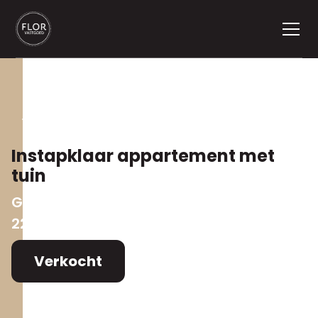
Terug naar aanbod
Instapklaar appartement met
tuin
Gebroeders de Winterstraat 23
,
2275 Lille
Verkocht