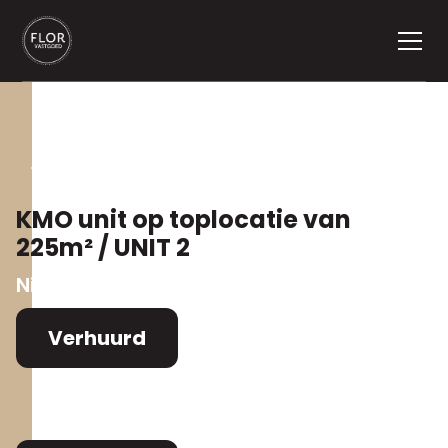
Terug naar aanbod
KMO unit op toplocatie van
225m² / UNIT 2
Nijverheidsweg 4
,
2310 Rijkevorsel
Verhuurd