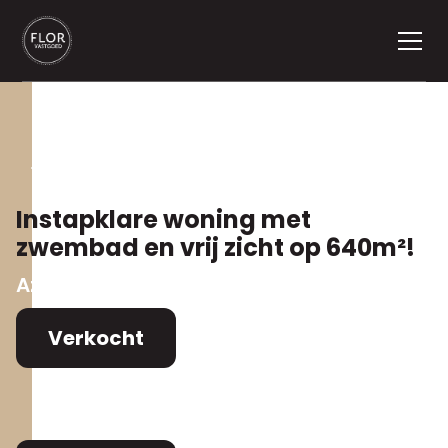
Terug naar aanbod
Instapklare woning met
zwembad en vrij zicht op 640m²!
Azalealaan 43
,
2390 Malle oostmalle
Verkocht