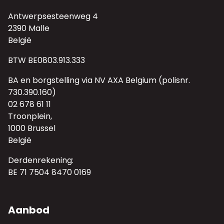
Antwerpsesteenweg 4
2390 Malle
België
BTW BE0803.913.333
BA en borgstelling via NV AXA Belgium (polisnr.
730.390.160)
02 678 61 11
Troonplein,
1000 Brussel
België
Derdenrekening:
BE 71 7504 8470 0169
Aanbod